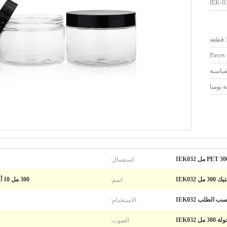
IEK-0
ة
قياسية
استعمال:
اسم:
3 مل IEK032
300 مل 10 أوقية PET حاويات فارغة مستحضرات التجميل والغذاء
الاستخدام:
الصوت:
ة 300 مل IEK032