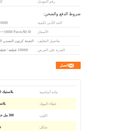
رقم الموديل:
32
شروط الدفع والشحن:
الحد الأدنى لكمية:
10000 قطع
الأسعار:
$0.30/Pieces >=10000 Pieces
تفاصيل التغليف:
التعبئة كرتون التصدير ال
القدرة على العرض:
100000 قطعة / قطعة يوميا
اتصل
مادة أساسية:
بلاستيك PET 300 مل IEK032
غطاء المواد:
بلاستيك 00
اللون:
300 مل حسب الطلب IEK032
شكل:
جول