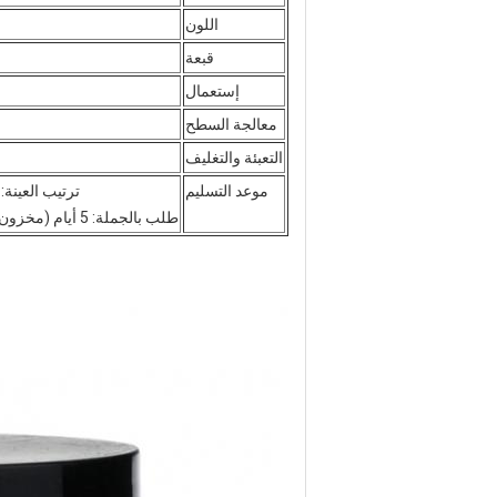
اللون
قبعة
إستعمال
معالجة السطح
التعبئة والتغليف
موعد التسليم
ترتيب العينة: 3 أيام (مخزون) 7-15 يومًا (لا يوجد مخزون أو إجراء معالجة سطحي
طلب بالجملة: 5 أيام (مخزون) 10-20 يومًا (مخزون + معالجة سطحية) 30-45 يومًا (بدون مخزون)