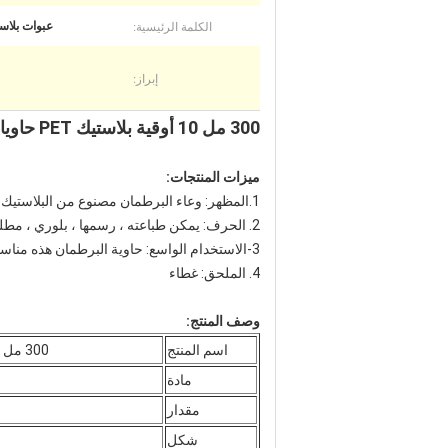
الكلمة الرئيسية:
عبوات بلاستيك 300 مل
إبراز:
300 مل 10 أوقية بلاستيك PET حاويات مستحضرات التجميل الفارغة والأغذية
ميزات المنتجات:
1.المظهر: وعاء البرطمان مصنوع من البلاستيك.تبدو حساسة ورائعة.ستحبه من النظرة الأولى.
2. الحرف: يمكن طباعته ، رسمها ، بلوري ، مطلي بالكهرباء أي لون تريده بواسطة الآلات.
3-الاستخدام الواسع: حاوية البرطمان هذه مناسبة لجميع أنواع العبوات الخارجية ، بما في ذلك الأطعمة ومنتجات العناية بالبشرة والأشياء الصغيرة الصلبة الأخرى.
4. الملحق: غطاء
وصف المنتج:
اسم المنتج
300 مل 10 أوقية بلاستيك PET حاويات مستحضرات التجميل الفارغة والأغذية
مادة
مقدار
شكل