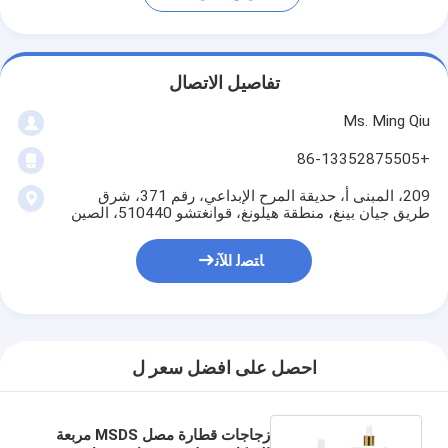
تفاصيل الاتصال
Ms. Ming Qiu
+86-13352875505
209، المبنى أ، حديقة المرح الإبداعي، رقم 371، شرق
طريق جيان بينغ، منطقة هيلونغ، قوانغتشو 510440، الصين
ﺎﺘﺼﻟ ﺍﻶﻧ
احصل على افضل سعر ل
زجاجات قطارة مصل MSDS مربعة