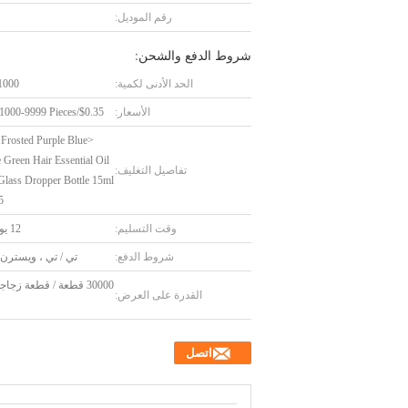
رقم الموديل:
شروط الدفع والشحن:
الحد الأدنى لكمية:
1000 قطع
الأسعار:
$0.35/Pieces 1000-9999 Pieces
 Frosted Purple Blue
 Green Hair Essential Oil
تفاصيل التغليف:
 Glass Dropper Bottle 15ml
5
وقت التسليم:
12 يوم عمل
شروط الدفع:
تي / تي ، ويسترن 
30000 قطعة / قطعة زج
القدرة على العرض:
اتصل