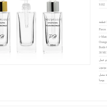
S102
ة
<i>Matt
Orange
Bottle
30 Ml 
يونيون
اجة مصل
يوميا