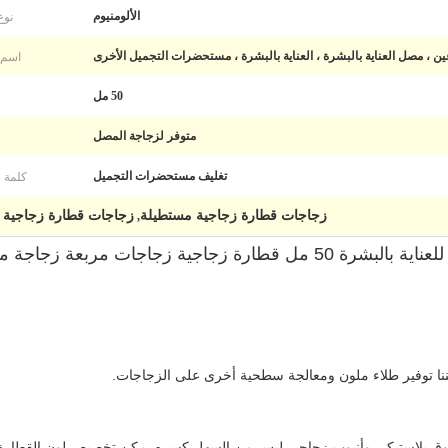
نوع
الألومنيوم
اسم ا
، مصل العناية بالبشرة ، العناية بالبشرة ، مستحضرات التجميل الأخرى
50 مل
متوفر لزجاجة المصل
كلمة ر
تغليف مستحضرات التجميل
زجاجات قطارة زجاجية مستطيلة
زجاجات قطارة زجاجية 50 مل
,
جاجات مربعة زجاجة مصل زجاجية
نا توفير طلاء ملون ومعالجة سطحية أخرى على الزجاجات.
وق بلاستيكي وأنبوب زجاجي ليس من السهل كسره.يمكن تخصيص لون القطارة