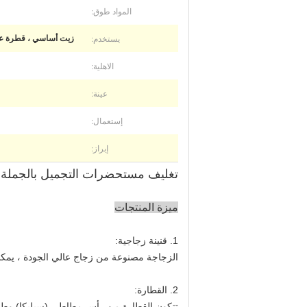
المواد طوق:
يستخدم:
زيت أساسي ، قطرة عين 
الاهلية:
عينة:
إستعمال:
إبراز:
تغليف مستحضرات التجميل بالجملة للعناية بالبشرة 50 مل قطارة زجاجية ز
ميزة المنتجات
1. قنينة زجاجية:
الزجاجة مصنوعة من زجاج عالي الجودة ، يمكن
2. القطارة:
تتكون القطارة من رأس مطاطي (سيليكا) وط