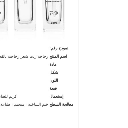
نموذج رقم:
اسم المنتج
زجاجة زيت شعر زجاجية بالقطارة 50 مل للزيت
مادة
شكل
اللون
قبعة
إستعمال
كريم للعنا
معالجة السطح
ختم الساخنة ، متجمد ، طباعة ا