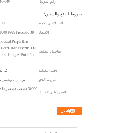
رقم الموديل:
85.086
شروط الدفع والشحن:
الحد الأدنى لكمية:
1000 قطع
الأسعار:
$0.39/Pieces 1000-9999 Pieces
 Frosted Purple Blue
 Green Hair Essential Oil
تفاصيل التغليف:
 Glass Dropper Bottle 15ml
5
وقت التسليم:
12 يوم عمل
شروط الدفع:
تي / تي ، ويسترن 
30000 قطعة / قطعة زج
القدرة على العرض:
اتصل