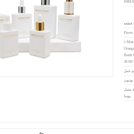
S084.0
ة
<i>Matt
Orange
Bottle
30 Ml 
يونيون
اجة مصل
يوميا