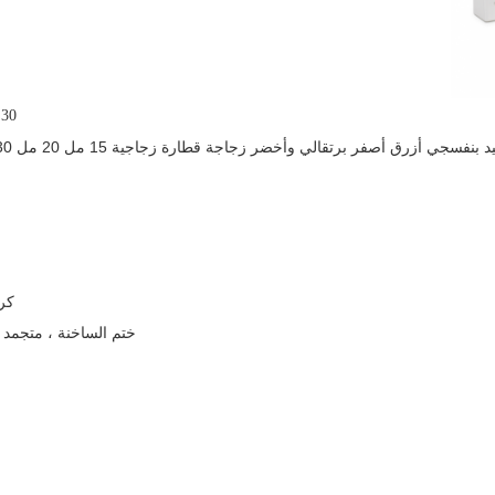
 / 30
صفر برتقالي وأخضر زجاجة قطارة زجاجية 15 مل 20 مل 30 مل 50 مل 60 مل للزيت العطري
كري
ختم الساخنة ، متجمد ،