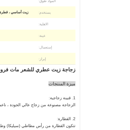
المواد طوق:
يستخدم:
زيت أساسي ، قطرة ع
الاهلية:
عينة:
إستعمال:
إبراز:
زجاجة زيت عطري للشعر مات فروستيد مخصصة 50 مل 
ميزة المنتجات
1. قنينة زجاجية:
الزجاجة مصنوعة من زجاج عالي الجودة ، ناع
2. القطارة:
تتكون القطارة من رأس مطاطي (سيليكا) وط