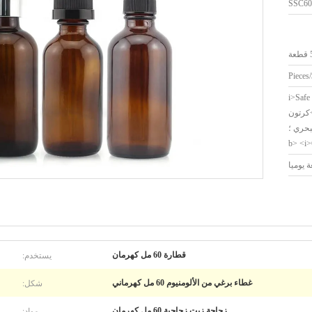
SSC60
ة
<i>Safe
sea shipping;</i>>كرتون
بحري ؛
يستخدم:
قطارة 60 مل كهرمان
شكل:
غطاء برغي من الألومنيوم 60 مل كهرماني
مواد:
زجاجة زيت زجاجية 60 مل كهرمان