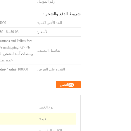
رقم الموديل:
شروط الدفع والشحن:
الحد الأدنى لكمية:
5000 قطع
الأسعار:
$0.08 - $0.16/Pieces
 cartons and Pallets for
 <b
تفاصيل التغليف:
ومنصات آمنة للشحن ال
</b> <i>Can acc
القدرة على العرض:
100000 قطعة / قطعة يوميا
اتصل
نوع الختم:
قبعة:
الكلمة الرئيسية: