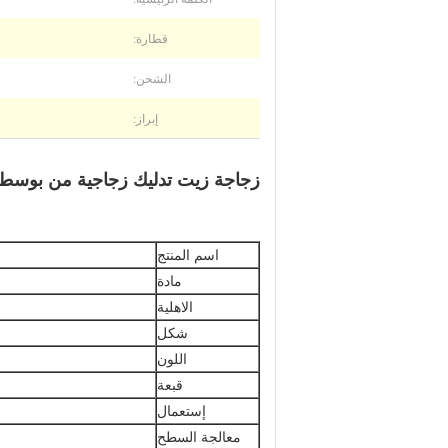
قطارة:
الشحن:
إبراز:
زجاجة زيت تدليك زجاجية من بوسطن - 60 مل - عنبر 
اسم المنتج
مادة
الاهلية
شكل
اللون
قبعة
إستعمال
معالجة السطح