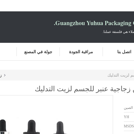
Guangzhou Yuhua Packaging C
لاء هي فلسفة عملنا.
اتصل بنا
مراقبة الجودة
جولة في المصنع
ز
 الصين
YH
MSDS