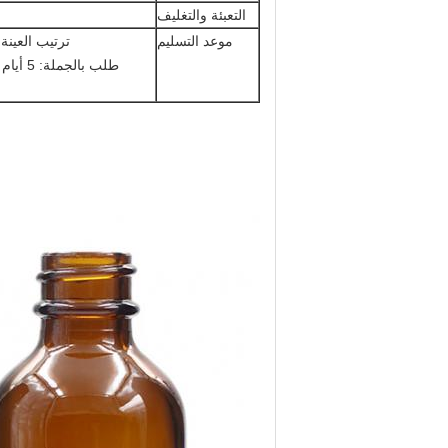
التعبئة والتغليف
موعد التسليم
ترتيب العينة: 3 أيام (مخزون) 7-15 يومًا (بدون مخزون أو إجراء معالجة 