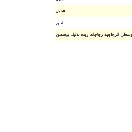
60 مل
العنبر
زجاجات زيت تدليك بوسطن
,