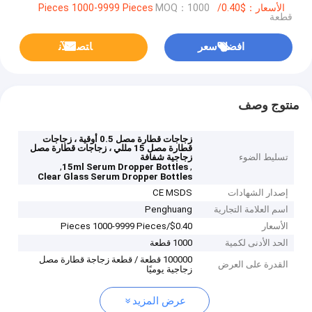
الأسعار：$0.40/Pieces 1000-9999 Pieces
MOQ：1000
قطعة
افضل سعر
ﺎﺘﺼﻟ ﺍﻶﻧ
منتوج وصف
زجاجات قطارة مصل 0.5 أوقية ، زجاجات
قطارة مصل 15 مللي ، زجاجات قطارة مصل
تسليط الضوء
زجاجية شفافة
,
,
15ml Serum Dropper Bottles
Clear Glass Serum Dropper Bottles
إصدار الشهادات
CE MSDS
اسم العلامة التجارية
Penghuang
الأسعار
$0.40/Pieces 1000-9999 Pieces
الحد الأدنى لكمية
1000 قطعة
100000 قطعة / قطعة زجاجة قطارة مصل
القدرة على العرض
زجاجية يوميًا
عرض المزيد