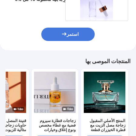
أونصة
استمر
المنتجات الموصى بها
المنتج الأصلي المقبول
زجاجات قطارة سيروم
قنينة المصل زجا
زجاجة مصل الزيت مع
فضية مع غطاء مخصص
حاويات زجاجية د
قطرة الخيزران قطعة
ونوع إغلاق وخيارات
مثالية للزيوت ال
ذهبية تعديل التعبئة
تغليف للزيوت العطرية
المصلات والسوا