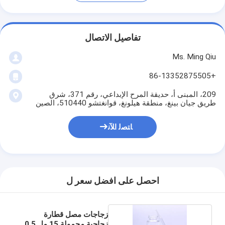
تفاصيل الاتصال
Ms. Ming Qiu
+86-13352875505
209، المبنى أ، حديقة المرح الإبداعي، رقم 371، شرق
طريق جيان بينغ، منطقة هيلونغ، قوانغتشو 510440، الصين
ﺎﺘﺼﻟ ﺍﻶﻧ
احصل على افضل سعر ل
زجاجات مصل قطارة
زجاجية محمولة 15 مل 0.5