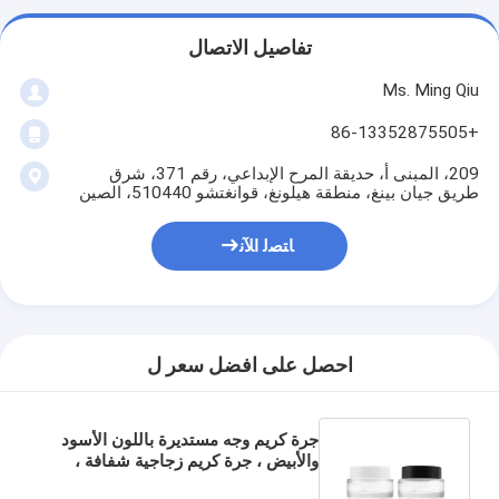
تفاصيل الاتصال
Ms. Ming Qiu
+86-13352875505
209، المبنى أ، حديقة المرح الإبداعي، رقم 371، شرق
طريق جيان بينغ، منطقة هيلونغ، قوانغتشو 510440، الصين
ﺎﺘﺼﻟ ﺍﻶﻧ
احصل على افضل سعر ل
جرة كريم وجه مستديرة باللون الأسود
والأبيض ، جرة كريم زجاجية شفافة ،
عبوات مستحضرات التجميل ، 50 جم