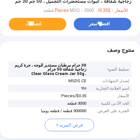
زجاجية شفافة ، عبوات مستحضرات التجميل ، 50 جم 30 جم
الأسعار：$0.35/Pieces
MOQ：3000 قطعة
افضل سعر
ﺎﺘﺼﻟ ﺍﻶﻧ
منتوج وصف
30 جرام مرطبان مستدير للوجه ، جرة كريم
تسليط الضوء
زجاجية شفافة 50 جرام
,
Clear Glass Cream Jar 50g
إصدار الشهادات
MSDS CE
اسم العلامة التجارية
YH
الأسعار
$0.35/Pieces
الحد الأدنى لكمية
3000 قطعة
القدرة على العرض
300000 قطعة / قطعة يوميا
عرض المزيد