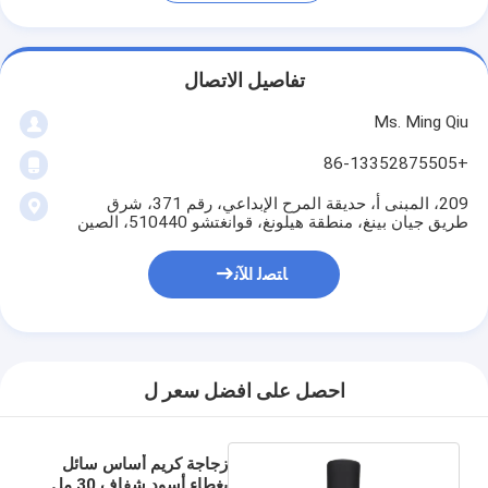
تفاصيل الاتصال
Ms. Ming Qiu
+86-13352875505
209، المبنى أ، حديقة المرح الإبداعي، رقم 371، شرق
طريق جيان بينغ، منطقة هيلونغ، قوانغتشو 510440، الصين
ﺎﺘﺼﻟ ﺍﻶﻧ
احصل على افضل سعر ل
زجاجة كريم أساس سائل
بغطاء أسود شفاف 30 مل