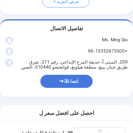
عرض المزيد
تفاصيل الاتصال
Ms. Ming Qiu
+86-13352875505
209، المبنى أ، حديقة المرح الإبداعي، رقم 371، شرق
طريق جيان بينغ، منطقة هيلونغ، قوانغتشو 510440، الصين
ﺎﺘﺼﻟ ﺍﻶﻧ
احصل على افضل سعر ل
30 مل زجاجة قطارة زجاجية