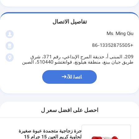
تفاصيل الاتصال
Ms. Ming Qiu
+86-13352875505
209، المبنى أ، حديقة المرح الإبداعي، رقم 371، شرق
طريق جيان بينغ، منطقة هيلونغ، قوانغتشو 510440، الصين
ﺎﺘﺼﻟ ﺍﻶﻧ
احصل على افضل سعر ل
جرة زجاجية متجمدة عبوة صغيرة
لحاوية كريم العين 15 جرام 15