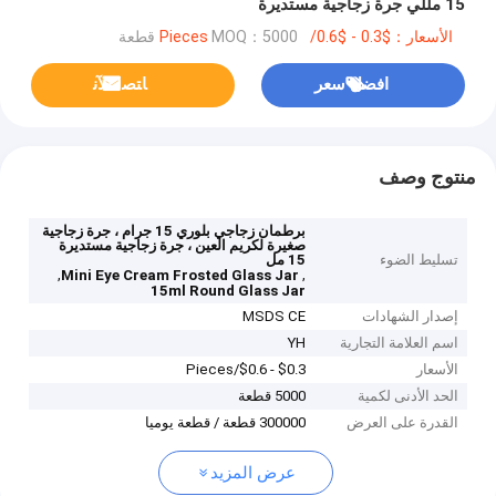
15 مللي جرة زجاجية مستديرة
الأسعار：$0.3 - $0.6/Pieces
MOQ：5000 قطعة
افضل سعر
ﺎﺘﺼﻟ ﺍﻶﻧ
منتوج وصف
برطمان زجاجي بلوري 15 جرام ، جرة زجاجية
صغيرة لكريم العين ، جرة زجاجية مستديرة
تسليط الضوء
15 مل
,
,
Mini Eye Cream Frosted Glass Jar
15ml Round Glass Jar
إصدار الشهادات
MSDS CE
اسم العلامة التجارية
YH
الأسعار
$0.3 - $0.6/Pieces
الحد الأدنى لكمية
5000 قطعة
القدرة على العرض
300000 قطعة / قطعة يوميا
عرض المزيد