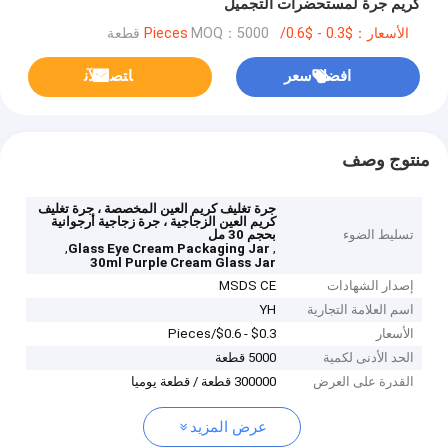
كريم جرة لمستحضرات التجميل
الأسعار：$0.3 - $0.6/Pieces
MOQ：5000 قطعة
افضل سعر
ﺎﺘﺼﻟ ﺍﻶﻧ
منتوج وصف
جرة تغليف كريم العين المخصصة ، جرة تغليف
كريم العين الزجاجية ، جرة زجاجية أرجوانية
تسليط الضوء
بحجم 30 مل
,
,
Glass Eye Cream Packaging Jar
30ml Purple Cream Glass Jar
إصدار الشهادات
MSDS CE
اسم العلامة التجارية
YH
الأسعار
$0.3 - $0.6/Pieces
الحد الأدنى لكمية
5000 قطعة
القدرة على العرض
300000 قطعة / قطعة يوميا
عرض المزيد