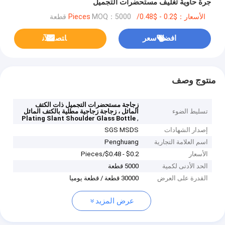
جرة حاوية تغليف مستحضرات التجميل
الأسعار：$0.2 - $0.48/Pieces
MOQ：5000 قطعة
افضل سعر
ﺎﺘﺼﻟ ﺍﻶﻧ
منتوج وصف
زجاجة مستحضرات التجميل ذات الكتف
تسليط الضوء
المائل ، زجاجة زجاجية مطلية بالكتف المائل
,
Plating Slant Shoulder Glass Bottle
إصدار الشهادات
SGS MSDS
اسم العلامة التجارية
Penghuang
الأسعار
$0.2 - $0.48/Pieces
الحد الأدنى لكمية
5000 قطعة
القدرة على العرض
30000 قطعة / قطعة يوميا
عرض المزيد