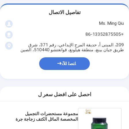
تفاصيل الاتصال
Ms. Ming Qiu
+86-13352875505
209، المبنى أ، حديقة المرح الإبداعي، رقم 371، شرق
طريق جيان بينغ، منطقة هيلونغ، قوانغتشو 510440، الصين
ﺎﺘﺼﻟ ﺍﻶﻧ
احصل على افضل سعر ل
مجموعة مستحضرات التجميل
المخصصة المائل الكتف زجاجة جرة
حاوية تغليف مستحضرات التجميل