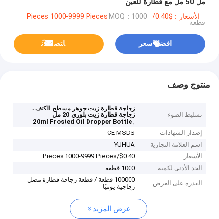
مل 50 مل مع قطارة للعين
الأسعار：$0.40/Pieces 1000-9999 Pieces
MOQ：1000
قطعة
افضل سعر
ﺎﺘﺼﻟ ﺍﻶﻧ
منتوج وصف
زجاجة قطارة زيت جوهر مسطح الكتف ،
تسليط الضوء
زجاجة قطارة زيت بلوري 20 مل
,
20ml Frosted Oil Dropper Bottle
إصدار الشهادات
CE MSDS
اسم العلامة التجارية
YUHUA
الأسعار
$0.40/Pieces 1000-9999 Pieces
الحد الأدنى لكمية
1000 قطعة
100000 قطعة / قطعة زجاجة قطارة مصل
القدرة على العرض
زجاجية يوميًا
عرض المزيد