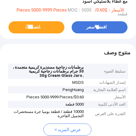
مع غطاء بلاستيكي أسود
الأسعار：$0.60/Pieces 5000-9999 Pieces
MOQ：5000
قطعة
افضل سعر
ﺎﺘﺼﻟ ﺍﻶﻧ
منتوج وصف
برطمانات زجاجية مستديرة كريمية متجمدة ،
تسليط الضوء
30 جرام برطمانات زجاجية كريمية
,
30g Cream Glass Jars
إصدار الشهادات
MSDS
اسم العلامة التجارية
PengHuang
الأسعار
$0.60/Pieces 5000-9999 Pieces
الحد الأدنى لكمية
5000 قطعة
10000 قطعة / قطعة يوميا جرة مستحضرات
القدرة على العرض
التجميل الفاخرة
عرض المزيد