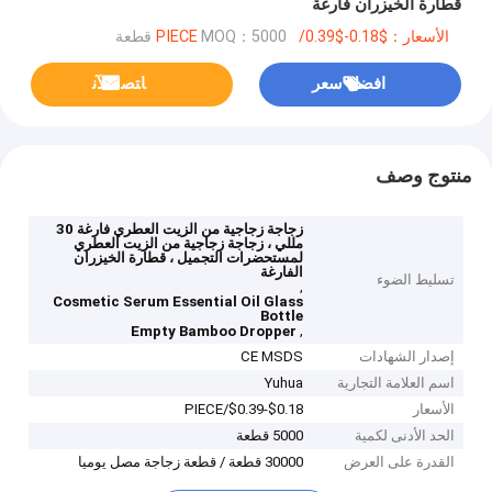
قطارة الخيزران فارغة
الأسعار：$0.18-$0.39/PIECE
MOQ：5000 قطعة
افضل سعر
ﺎﺘﺼﻟ ﺍﻶﻧ
منتوج وصف
زجاجة زجاجية من الزيت العطري فارغة 30
مللي ، زجاجة زجاجية من الزيت العطري
لمستحضرات التجميل ، قطارة الخيزران
الفارغة
تسليط الضوء
,
Cosmetic Serum Essential Oil Glass
Bottle
,
Empty Bamboo Dropper
إصدار الشهادات
CE MSDS
اسم العلامة التجارية
Yuhua
الأسعار
$0.18-$0.39/PIECE
الحد الأدنى لكمية
5000 قطعة
القدرة على العرض
30000 قطعة / قطعة زجاجة مصل يوميا