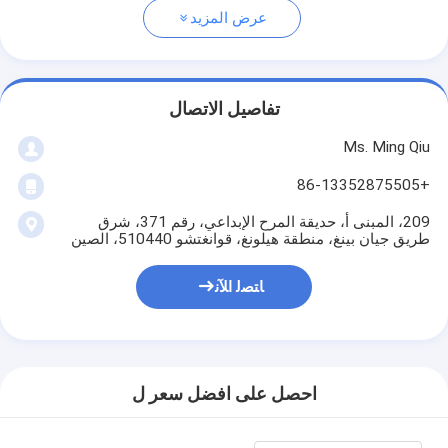
عرض المزيد
تفاصيل الاتصال
Ms. Ming Qiu
+86-13352875505
209، المبنى أ، حديقة المرح الإبداعي، رقم 371، شرق
طريق جيان بينغ، منطقة هيلونغ، قوانغتشو 510440، الصين
ﺎﺘﺼﻟ ﺍﻶﻧ
احصل على افضل سعر ل