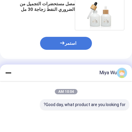
مصل مستحضرات التجميل من
الضروري النفط زجاجة 30 مل
قطارة الخيزران فارغة
استمر
المنتجات الموصى بها
Miya Wu
10:04 AM
Good day, what product are you looking for?
المنتج الأصلي المقبول
زجاجات قطارة سيروم
قنينة المصل زجا
زجاجة مصل الزيت مع
فضية مع غطاء مخصص
حاويات زجاجية د