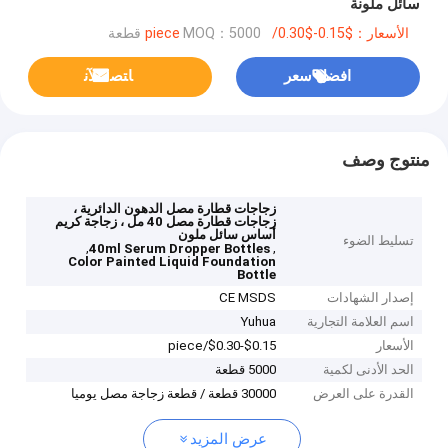
سائل ملونة
الأسعار：$0.15-$0.30/piece
MOQ：5000 قطعة
افضل سعر
ﺎﺘﺼﻟ ﺍﻶﻧ
منتوج وصف
زجاجات قطارة مصل الدهون الدائرية ،
زجاجات قطارة مصل 40 مل ، زجاجة كريم
أساس سائل ملون
تسليط الضوء
,
,
40ml Serum Dropper Bottles
Color Painted Liquid Foundation
Bottle
إصدار الشهادات
CE MSDS
اسم العلامة التجارية
Yuhua
الأسعار
$0.15-$0.30/piece
الحد الأدنى لكمية
5000 قطعة
القدرة على العرض
30000 قطعة / قطعة زجاجة مصل يوميا
عرض المزيد