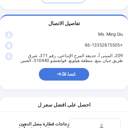
تفاصيل الاتصال
Ms. Ming Qiu
+86-13352875505
209، المبنى أ، حديقة المرح الإبداعي، رقم 371، شرق
طريق جيان بينغ، منطقة هيلونغ، قوانغتشو 510440، الصين
ﺎﺘﺼﻟ ﺍﻶﻧ
احصل على افضل سعر ل
زجاجات قطارة مصل الدهون