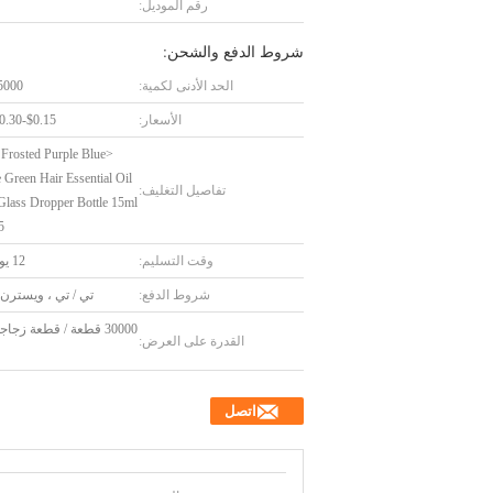
رقم الموديل:
شروط الدفع والشحن:
الحد الأدنى لكمية:
5000 قطع
الأسعار:
$0.15-$0.30/piece
 Frosted Purple Blue
 Green Hair Essential Oil
تفاصيل التغليف:
 Glass Dropper Bottle 15ml
5
وقت التسليم:
12 يوم عمل
شروط الدفع:
تي / تي ، ويسترن 
30000 قطعة / قطعة زج
القدرة على العرض:
اتصل