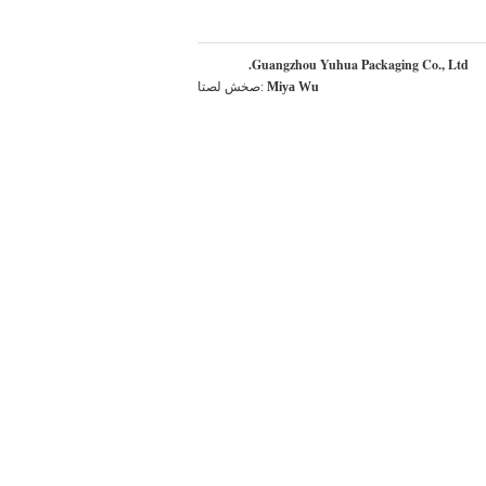
Guangzhou Yuhua Packaging Co., Ltd.
Miya Wu
اتصل شخص:
+8616676720037
الهاتف ::
منتجات أخرى