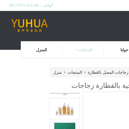
الهاتف ::
86-020-86371031
حولنا
المنتجات
المنزل
زجاجات المصل بالقطارة
المنتجات
منزل