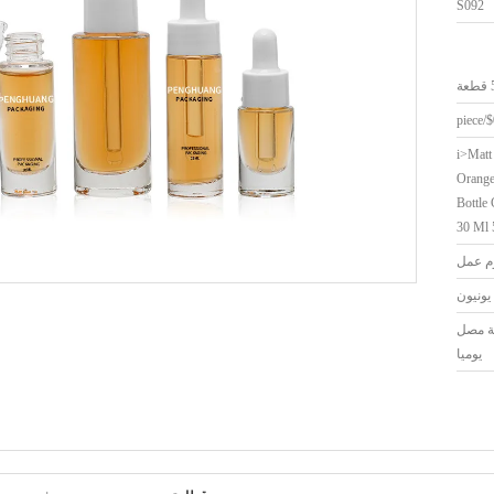
S092
ة
<i>Matt
Orange
Bottle
30 Ml 
يونيون
اجة مصل
يوميا