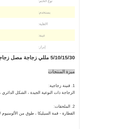
نوع الختم:
يستخدم:
الاهلية:
عينة:
إبراز:
5/10/15/30 مللي زجاجة مصل زجاجية العناية بالبشرة مستحضرات التجميل عبوات زجاجية بالقطارة زجاجات
ميزة المنتجات
1. قنينة زجاجية:
الزجاجة ذات النوعية الجيدة ، الشكل الدائري ، 
2. الملحقات:
القطارة - قمة السيليكا ، طوق من الألومنيوم /