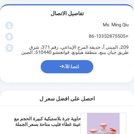
تفاصيل الاتصال
Ms. Ming Qiu
+86-13352875505
209، المبنى أ، حديقة المرح الإبداعي، رقم 371، شرق
طريق جيان بينغ، منطقة هيلونغ، قوانغتشو 510440، الصين
ﺎﺘﺼﻟ ﺍﻶﻧ
احصل على افضل سعر ل
حاوية جرة بلاستيكية كبيرة الحجم مع
عينة غطاء فليب متاحة بسعر الجملة
180 مل 240 مل 300 مل