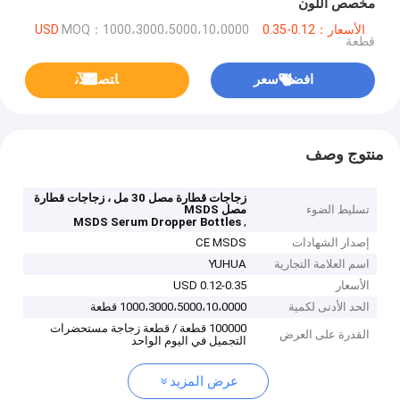
مخصص اللون
الأسعار：0.12-0.35 USD
MOQ：1000،3000،5000،10،0000
قطعة
افضل سعر
ﺎﺘﺼﻟ ﺍﻶﻧ
منتوج وصف
زجاجات قطارة مصل 30 مل ، زجاجات قطارة
تسليط الضوء
مصل MSDS
,
MSDS Serum Dropper Bottles
إصدار الشهادات
CE MSDS
اسم العلامة التجارية
YUHUA
الأسعار
0.12-0.35 USD
الحد الأدنى لكمية
1000،3000،5000،10،0000 قطعة
100000 قطعة / قطعة زجاجة مستحضرات
القدرة على العرض
التجميل في اليوم الواحد
عرض المزيد