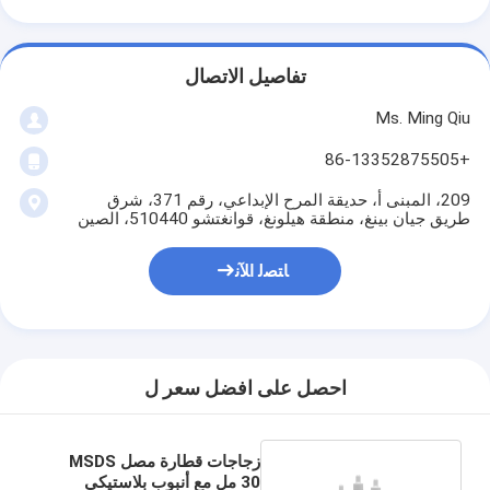
تفاصيل الاتصال
Ms. Ming Qiu
+86-13352875505
209، المبنى أ، حديقة المرح الإبداعي، رقم 371، شرق
طريق جيان بينغ، منطقة هيلونغ، قوانغتشو 510440، الصين
ﺎﺘﺼﻟ ﺍﻶﻧ
احصل على افضل سعر ل
زجاجات قطارة مصل MSDS
30 مل مع أنبوب بلاستيكي