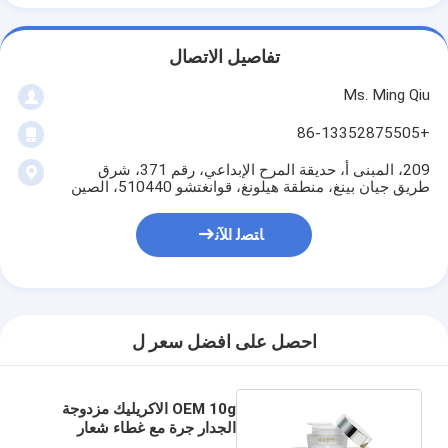
تفاصيل الاتصال
Ms. Ming Qiu
+86-13352875505
209، المبنى أ، حديقة المرح الإبداعي، رقم 371، شرق
طريق جيان بينغ، منطقة هيلونغ، قوانغتشو 510440، الصين
ﺎﺘﺼﻟ ﺍﻶﻧ
احصل على افضل سعر ل
OEM 10g الاكريليك مزدوجة
الجدار جرة مع غطاء شعار
Customizd