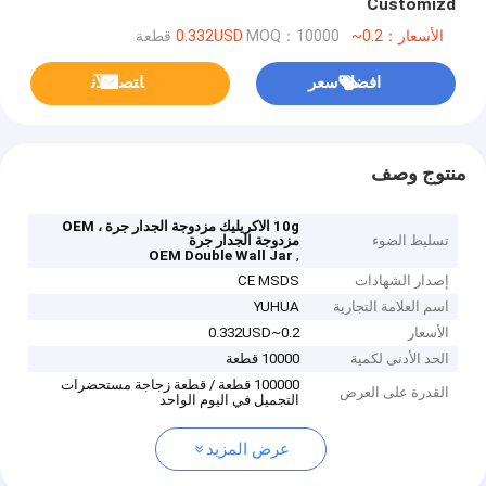
Customizd
الأسعار：0.2~0.332USD
MOQ：10000 قطعة
افضل سعر
ﺎﺘﺼﻟ ﺍﻶﻧ
منتوج وصف
10g الاكريليك مزدوجة الجدار جرة ، OEM
تسليط الضوء
مزدوجة الجدار جرة
,
OEM Double Wall Jar
إصدار الشهادات
CE MSDS
اسم العلامة التجارية
YUHUA
الأسعار
0.2~0.332USD
الحد الأدنى لكمية
10000 قطعة
100000 قطعة / قطعة زجاجة مستحضرات
القدرة على العرض
التجميل في اليوم الواحد
عرض المزيد