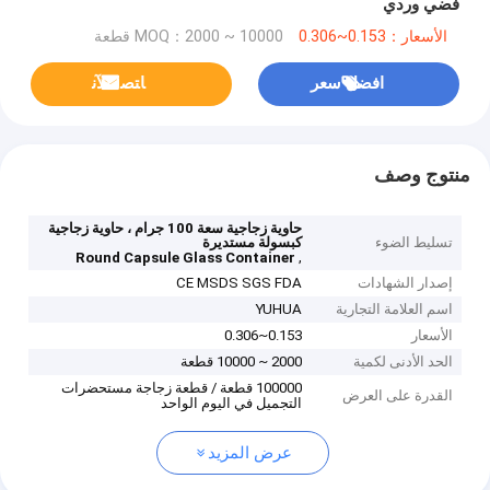
فضي وردي
الأسعار：0.153~0.306
MOQ：2000 ~ 10000 قطعة
افضل سعر
ﺎﺘﺼﻟ ﺍﻶﻧ
منتوج وصف
حاوية زجاجية سعة 100 جرام ، حاوية زجاجية
تسليط الضوء
كبسولة مستديرة
,
Round Capsule Glass Container
إصدار الشهادات
CE MSDS SGS FDA
اسم العلامة التجارية
YUHUA
الأسعار
0.153~0.306
الحد الأدنى لكمية
2000 ~ 10000 قطعة
100000 قطعة / قطعة زجاجة مستحضرات
القدرة على العرض
التجميل في اليوم الواحد
عرض المزيد