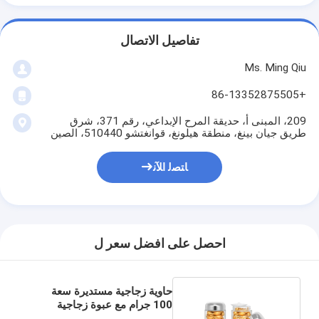
تفاصيل الاتصال
Ms. Ming Qiu
+86-13352875505
209، المبنى أ، حديقة المرح الإبداعي، رقم 371، شرق
طريق جيان بينغ، منطقة هيلونغ، قوانغتشو 510440، الصين
ﺎﺘﺼﻟ ﺍﻶﻧ
احصل على افضل سعر ل
حاوية زجاجية مستديرة سعة
100 جرام مع عبوة زجاجية
بغطاء فضي وردي