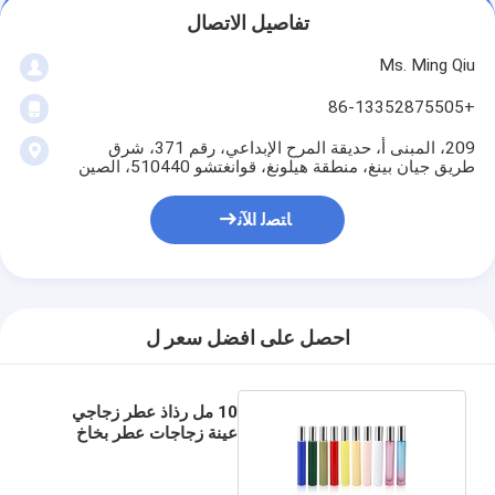
تفاصيل الاتصال
Ms. Ming Qiu
+86-13352875505
209، المبنى أ، حديقة المرح الإبداعي، رقم 371، شرق
طريق جيان بينغ، منطقة هيلونغ، قوانغتشو 510440، الصين
ﺎﺘﺼﻟ ﺍﻶﻧ
احصل على افضل سعر ل
10 مل رذاذ عطر زجاجي
عينة زجاجات عطر بخاخ
صغير