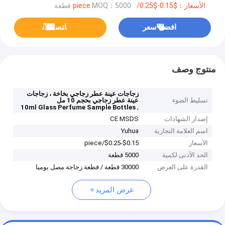
الأسعار：$0.15-$0.25/piece
MOQ：5000 قطعة
افضل سعر
ﺎﺘﺼﻟ ﺍﻶﻧ
منتوج وصف
زجاجات عينة عطر زجاجي بخاخة ، زجاجات
تسليط الضوء
عينة عطر زجاجي بحجم 10 مل
,
10ml Glass Perfume Sample Bottles
إصدار الشهادات
CE MSDS
اسم العلامة التجارية
Yuhua
الأسعار
$0.15-$0.25/piece
الحد الأدنى لكمية
5000 قطعة
القدرة على العرض
30000 قطعة / قطعة زجاجة مصل يوميا
عرض المزيد