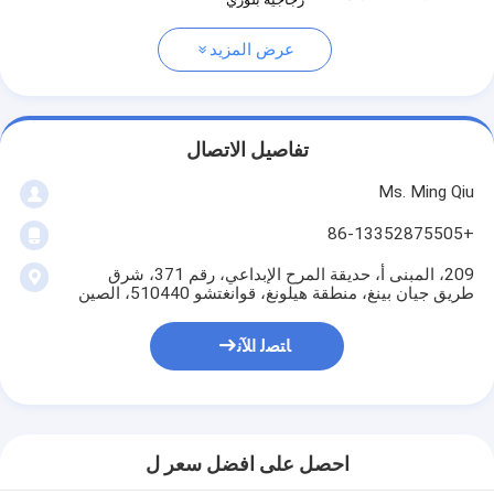
عرض المزيد
تفاصيل الاتصال
Ms. Ming Qiu
+86-13352875505
209، المبنى أ، حديقة المرح الإبداعي، رقم 371، شرق
طريق جيان بينغ، منطقة هيلونغ، قوانغتشو 510440، الصين
ﺎﺘﺼﻟ ﺍﻶﻧ
احصل على افضل سعر ل