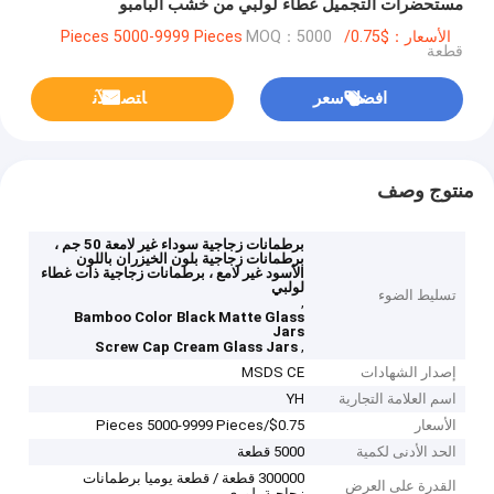
مستحضرات التجميل غطاء لولبي من خشب البامبو
الأسعار：$0.75/Pieces 5000-9999 Pieces
MOQ：5000
قطعة
افضل سعر
ﺎﺘﺼﻟ ﺍﻶﻧ
منتوج وصف
برطمانات زجاجية سوداء غير لامعة 50 جم ،
برطمانات زجاجية بلون الخيزران باللون
الأسود غير لامع ، برطمانات زجاجية ذات غطاء
لولبي
تسليط الضوء
,
Bamboo Color Black Matte Glass
Jars
,
Screw Cap Cream Glass Jars
إصدار الشهادات
MSDS CE
اسم العلامة التجارية
YH
الأسعار
$0.75/Pieces 5000-9999 Pieces
الحد الأدنى لكمية
5000 قطعة
300000 قطعة / قطعة يوميا برطمانات
القدرة على العرض
زجاجية بلوري