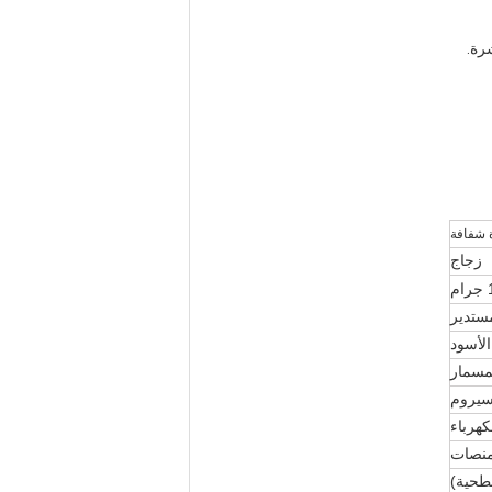
رة.
زجاج
ستدير
لأسود
سمار
 سيروم
كهرباء
منصات