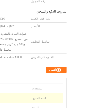
رقم الموديل:
8
شروط الدفع والشحن:
الحد الأدنى لكمية:
5000 قطع
الأسعار:
$0.20 - $0.48/Pieces
عبوات العناية بالبشرة ب
تفاصيل التغليف:
100g جرة كريم مس
التجميل ذا
القدرة على العرض:
30000 قطعة / قطعة يوميا
اتصل
يستخدم:
اسم المنتج:
اللون: