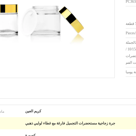
PC363
ة
الجملة
من المصنع 10/15/20/30/50/60 /
تحضرات
ت الفم
ماد
كريم العين
جرة زجاجية مستحضرات التجميل فارغة مع غطاء لولبي ذهبي
كصورة