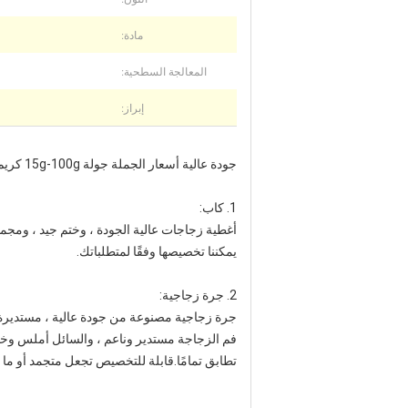
مادة:
المعالجة السطحية:
إبراز:
جودة عالية أسعار الجملة جولة 15g-100g كريم زجاج الجرار تغليف العناية بالبشرة شفافة
1. كاب:
أغطية زجاجات عالية الجودة ، وختم جيد ، ومجموع
يمكننا تخصيصها وفقًا لمتطلباتك.
2. جرة زجاجية:
جرة زجاجية مصنوعة من جودة عالية ، مستديرة
فم الزجاجة مستدير وناعم ، والسائل أملس وخالٍ
تطابق تمامًا.قابلة للتخصيص تجعل متجمد أو ما ه