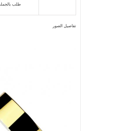
طلب بالجملة: 5 أيام (مخزون) 10-20 يومًا (مخزون + معالجة سطحية) 30-45 يومًا
تفاصيل الصور