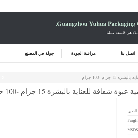
Guangzhou Yuhua Packaging C
لاء هي فلسفة عملنا.
اتصل بنا
مراقبة الجودة
جولة في المصنع
جرام -100 جرام
ب
افة للعناية بالبشرة 15 جرام -100 جرام
 الصين
PengH
MSDS