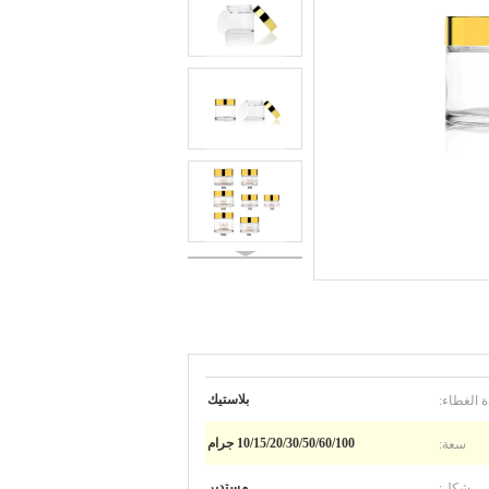
ة الغطاء:
بلاستيك
سعة:
10/15/20/30/50/60/100 جرام
شكل:
مستدير