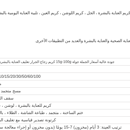
لعناية بالبشرة ، الجل ، كريم اللوشن ، كريم العين ، تلبية العناية اليومية بالبش
ية الصحية والعناية بالبشرة والعديد من التطبيقات الأخرى.
جودة عالية أسعار الجملة جولة 15g-100g كريم زجاج الجرار تغليف العناية بالبشرة شفافة
10/15/20/30/50/60/100 جرام
م
مسح متجمد ا
سقف الم
كريم للعناية بالبشرة ، لوشن ،
ختم الساخنة ، متجمد ، طباعة الشاشة ، الطلاء ، بال
كرتونة تصدير قياسية مع تغليف ال
ترتيب العينة: 3 أيام (مخزون) 7-15 يومًا (بدون مخزون أو إجراء معالجة سطحية)