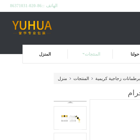
الهاتف ::
86-020-86371031
حولنا
المنتجات
المنزل
رطمانات زجاجية كريمية
المنتجات
منزل