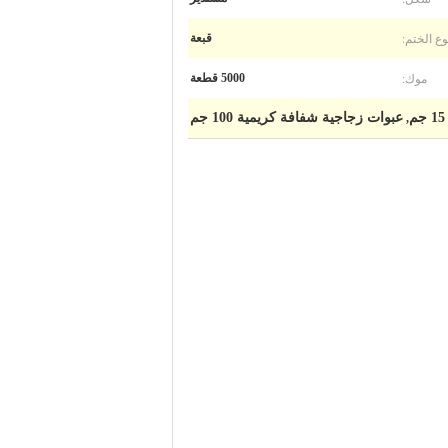
وع الختم:
قبعة
موك:
5000 قطعة
عبوات زجاجية شفافة كريمية 100 جم
,