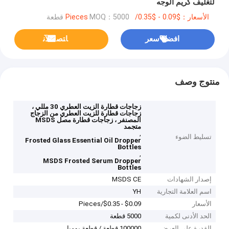
لتغليف كريم الوجه
الأسعار：$0.09 - $0.35/Pieces
MOQ：5000 قطعة
افضل سعر
ﺎﺘﺼﻟ ﺍﻶﻧ
منتوج وصف
زجاجات قطارة الزيت العطري 30 مللي ،
زجاجات قطارة للزيت العطري من الزجاج
المصنفر ، زجاجات قطارة مصل MSDS
متجمد
,
تسليط الضوء
Frosted Glass Essential Oil Dropper
Bottles
,
MSDS Frosted Serum Dropper
Bottles
إصدار الشهادات
MSDS CE
اسم العلامة التجارية
YH
الأسعار
$0.09 - $0.35/Pieces
الحد الأدنى لكمية
5000 قطعة
القدرة على العرض
100000 قطعة / قطعة يوميا