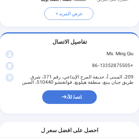
عرض المزيد
تفاصيل الاتصال
Ms. Ming Qiu
+86-13352875505
209، المبنى أ، حديقة المرح الإبداعي، رقم 371، شرق
طريق جيان بينغ، منطقة هيلونغ، قوانغتشو 510440، الصين
ﺎﺘﺼﻟ ﺍﻶﻧ
احصل على افضل سعر ل