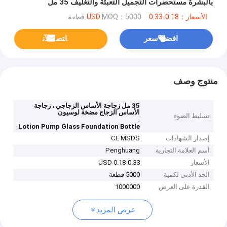
بالبشرة مستحضرات التجميل التعبئة والتغليف 35 مل
الأسعار：0.18-0.33 USD
MOQ：5000 قطعة
افضل سعر
ﺎﺘﺼﻟ ﺍﻶﻧ
منتوج وصف
35 مل زجاجة الأساس الزجاجي ، زجاجة
الأساس الزجاج مضخة لوسيون
تسليط الضوء
,
Lotion Pump Glass Foundation Bottle
إصدار الشهادات
CE MSDS
اسم العلامة التجارية
Penghuang
الأسعار
0.18-0.33 USD
الحد الأدنى لكمية
5000 قطعة
القدرة على العرض
1000000
عرض المزيد