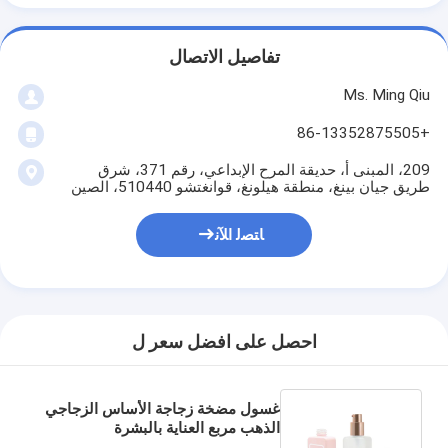
تفاصيل الاتصال
Ms. Ming Qiu
+86-13352875505
209، المبنى أ، حديقة المرح الإبداعي، رقم 371، شرق
طريق جيان بينغ، منطقة هيلونغ، قوانغتشو 510440، الصين
ﺎﺘﺼﻟ ﺍﻶﻧ
احصل على افضل سعر ل
غسول مضخة زجاجة الأساس الزجاجي
الذهب مربع العناية بالبشرة
مستحضرات التجميل التعبئة والتغليف