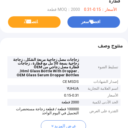
قطارة
الأسعار：0.15-0.31
MOQ：2000 قطعة
افضل سعر
ﺎﺘﺼﻟ ﺍﻶﻧ
منتوج وصف
زجاجات مصل زجاجية مربعة الشكل ، زجاجة
زجاجية بسعة 30 مل مع قطارة ، زجاجات
تسليط الضوء
قطارة مصل زجاجي من OEM
,
,
30ml Glass Bottle With Dropper
OEM Glass Serum Dropper Bottles
إصدار الشهادات
CE MSDS
اسم العلامة التجارية
YUHUA
الأسعار
0.15-0.31
الحد الأدنى لكمية
2000 قطعة
100000 قطعة / قطعة زجاجة مستحضرات
القدرة على العرض
التجميل في اليوم الواحد
عرض المزيد