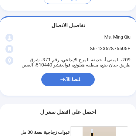
تفاصيل الاتصال
Ms. Ming Qiu
+86-13352875505
209، المبنى أ، حديقة المرح الإبداعي، رقم 371، شرق
طريق جيان بينغ، منطقة هيلونغ، قوانغتشو 510440، الصين
ﺎﺘﺼﻟ ﺍﻶﻧ
احصل على افضل سعر ل
عبوات زجاجية سعة 30 مل