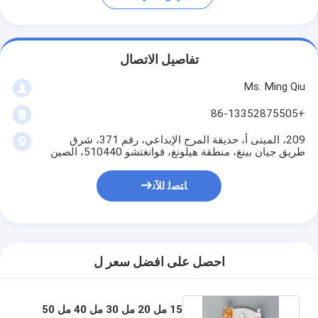
تفاصيل الاتصال
Ms. Ming Qiu
+86-13352875505
209، المبنى أ، حديقة المرح الإبداعي، رقم 371، شرق
طريق جيان بينغ، منطقة هيلونغ، قوانغتشو 510440، الصين
ﺎﺘﺼﻟ ﺍﻶﻧ
احصل على افضل سعر ل
15 مل 20 مل 30 مل 40 مل 50