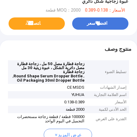
عبوة زجاجية شكل دائري
الأسعار：0.138-0.389
MOQ：2000 قطعة
افضل سعر
ﺎﺘﺼﻟ ﺍﻶﻧ
منتوج وصف
زجاجة قطارة مصل 50 مل ، زجاجة قطارة
مصل دائرية الشكل ، عبوة زيتية 30 مل
تسليط الضوء
زجاجة قطارة
,
,
Round Shape Serum Dropper Bottle
Oil Packaging 30ml Dropper Bottle
إصدار الشهادات
CE MSDS
اسم العلامة التجارية
YUHUA
الأسعار
0.138-0.389
الحد الأدنى لكمية
2000 قطعة
100000 قطعة / قطعة زجاجة مستحضرات
القدرة على العرض
التجميل في اليوم الواحد
عرض المزيد