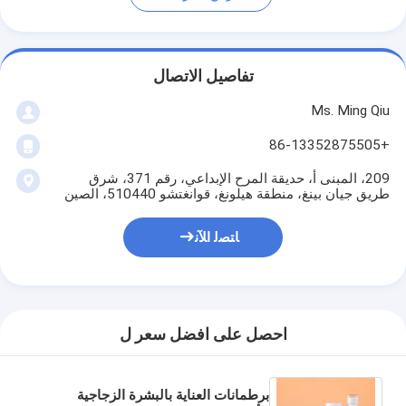
تفاصيل الاتصال
Ms. Ming Qiu
+86-13352875505
209، المبنى أ، حديقة المرح الإبداعي، رقم 371، شرق
طريق جيان بينغ، منطقة هيلونغ، قوانغتشو 510440، الصين
ﺎﺘﺼﻟ ﺍﻶﻧ
احصل على افضل سعر ل
برطمانات العناية بالبشرة الزجاجية