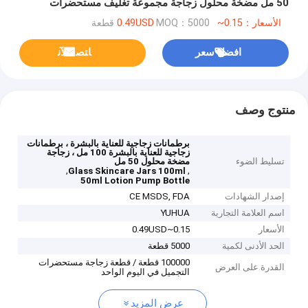
50 مل مضخة محلول زجاجة مجموعة تغليف مستحضرات
التجميل الفارغة
الأسعار：0.15~0.49USD
MOQ：5000 قطعة
افضل سعر
ﺎﺘﺼﻟ ﺍﻶﻧ
منتوج وصف
برطمانات زجاجية للعناية بالبشرة ، برطمانات
زجاجية للعناية بالبشرة 100 مل ، زجاجة
تسليط الضوء
مضخة محلول 50 مل
,
,
Glass Skincare Jars 100ml
50ml Lotion Pump Bottle
إصدار الشهادات
CE MSDS, FDA
اسم العلامة التجارية
YUHUA
الأسعار
0.15~0.49USD
الحد الأدنى لكمية
5000 قطعة
100000 قطعة / قطعة زجاجة مستحضرات
القدرة على العرض
التجميل في اليوم الواحد
عرض المزيد