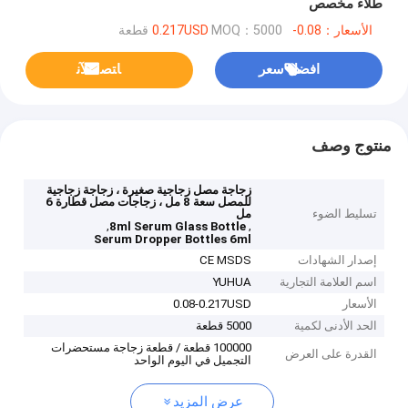
طلاء مخصص
الأسعار：0.08-0.217USD
MOQ：5000 قطعة
افضل سعر
ﺎﺘﺼﻟ ﺍﻶﻧ
منتوج وصف
زجاجة مصل زجاجية صغيرة ، زجاجة زجاجية
للمصل سعة 8 مل ، زجاجات مصل قطارة 6
تسليط الضوء
مل
,
,
8ml Serum Glass Bottle
Serum Dropper Bottles 6ml
إصدار الشهادات
CE MSDS
اسم العلامة التجارية
YUHUA
الأسعار
0.08-0.217USD
الحد الأدنى لكمية
5000 قطعة
100000 قطعة / قطعة زجاجة مستحضرات
القدرة على العرض
التجميل في اليوم الواحد
عرض المزيد