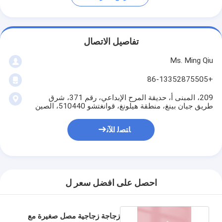
تفاصيل الاتصال
Ms. Ming Qiu
+86-13352875505
209، المبنى أ، حديقة المرح الإبداعي، رقم 371، شرق
طريق جيان بينغ، منطقة هيلونغ، قوانغتشو 510440، الصين
ﺎﺘﺼﻟ ﺍﻶﻧ
احصل على افضل سعر ل
زجاجة زجاجية مصل صغيرة مع