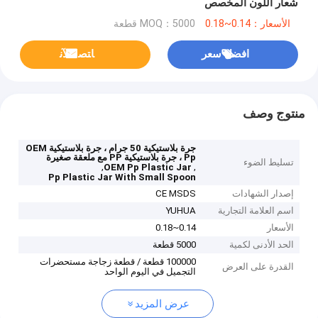
شعار اللون المخصص
الأسعار：0.14~0.18
MOQ：5000 قطعة
افضل سعر
ﺎﺘﺼﻟ ﺍﻶﻧ
منتوج وصف
جرة بلاستيكية 50 جرام ، جرة بلاستيكية OEM
Pp ، جرة بلاستيكية PP مع ملعقة صغيرة
تسليط الضوء
,
,
OEM Pp Plastic Jar
Pp Plastic Jar With Small Spoon
إصدار الشهادات
CE MSDS
اسم العلامة التجارية
YUHUA
الأسعار
0.14~0.18
الحد الأدنى لكمية
5000 قطعة
100000 قطعة / قطعة زجاجة مستحضرات
القدرة على العرض
التجميل في اليوم الواحد
عرض المزيد