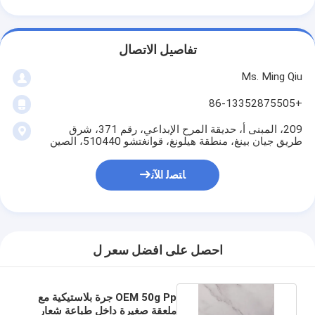
تفاصيل الاتصال
Ms. Ming Qiu
+86-13352875505
209، المبنى أ، حديقة المرح الإبداعي، رقم 371، شرق
طريق جيان بينغ، منطقة هيلونغ، قوانغتشو 510440، الصين
ﺎﺘﺼﻟ ﺍﻶﻧ
احصل على افضل سعر ل
OEM 50g Pp جرة بلاستيكية مع
ملعقة صغيرة داخل طباعة شعار