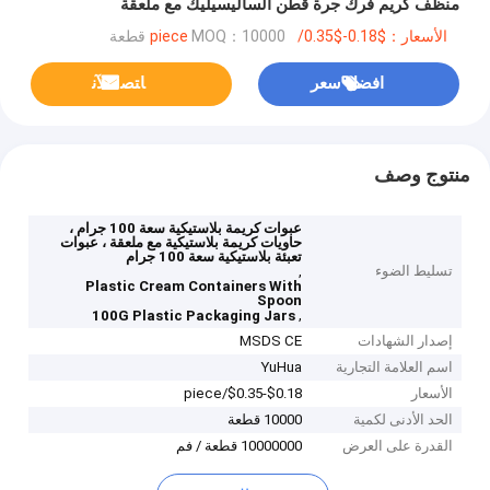
منظف كريم فرك جرة قطن الساليسيليك مع ملعقة
الأسعار：$0.18-$0.35/piece
MOQ：10000 قطعة
افضل سعر
ﺎﺘﺼﻟ ﺍﻶﻧ
منتوج وصف
عبوات كريمة بلاستيكية سعة 100 جرام ،
حاويات كريمة بلاستيكية مع ملعقة ، عبوات
تعبئة بلاستيكية سعة 100 جرام
تسليط الضوء
,
Plastic Cream Containers With
Spoon
,
100G Plastic Packaging Jars
إصدار الشهادات
MSDS CE
اسم العلامة التجارية
YuHua
الأسعار
$0.18-$0.35/piece
الحد الأدنى لكمية
10000 قطعة
القدرة على العرض
10000000 قطعة / فم