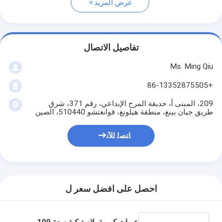
عرض المزيد
تفاصيل الاتصال
Ms. Ming Qiu
+86-13352875505
209، المبنى أ، حديقة المرح الإبداعي، رقم 371، شرق
طريق جيان بينغ، منطقة هيلونغ، قوانغتشو 510440، الصين
ﺎﺘﺼﻟ ﺍﻶﻧ
احصل على افضل سعر ل
عبوات كريمة بلاستيكية سعة 100