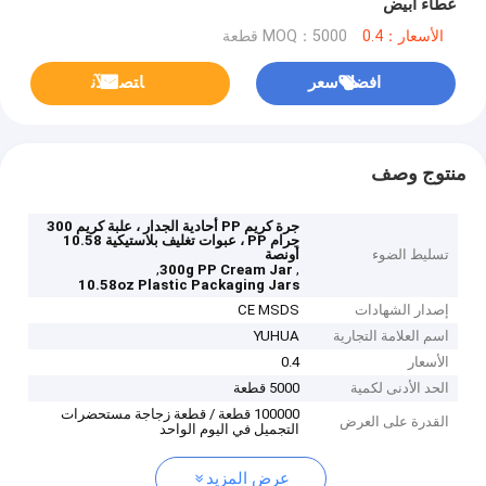
غطاء أبيض
الأسعار：0.4
MOQ：5000 قطعة
افضل سعر
ﺎﺘﺼﻟ ﺍﻶﻧ
منتوج وصف
جرة كريم PP أحادية الجدار ، علبة كريم 300
جرام PP ، عبوات تغليف بلاستيكية 10.58
تسليط الضوء
أونصة
,
,
300g PP Cream Jar
10.58oz Plastic Packaging Jars
إصدار الشهادات
CE MSDS
اسم العلامة التجارية
YUHUA
الأسعار
0.4
الحد الأدنى لكمية
5000 قطعة
100000 قطعة / قطعة زجاجة مستحضرات
القدرة على العرض
التجميل في اليوم الواحد
عرض المزيد