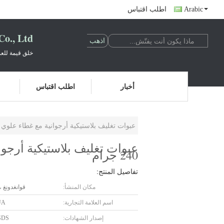
Arabic
اطلب اقتباس
o., Ltd.
خلق قيمة للعم
أخبار
اطلب اقتباس
عبوات تغليف بلاستيكية أرجوانية مع غطاء علوي مزدوج الجدار 100 جرام 120 جرام 150
240 جرام
تفاصيل المنتج:
مكان المنشأ:
قوانغدونغ ،
اسم العلامة التجارية:
UA
إصدار الشهادات:
SDS