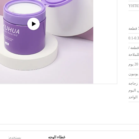
YHT0
ة
0.1-0.3
* 36 * 43 سم 230 قطعة /
لملاحة
20 يوم
يونيون
عة زجاجة
اليوم
الواحد
يستخدم:
غطاء الوجه