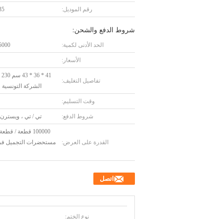
رقم الموديل:
35
شروط الدفع والشحن:
الحد الأدنى لكمية:
5000 قطع
الأسعار:
41 
تفاصيل التغليف:
الشركة التونسية ل
وقت التسليم:
شروط الدفع:
تي / تي ، ويسترن 
100000 قطعة / قط
القدرة على العرض:
مستحضرات التجميل في 
اتصل
نوع الختم: