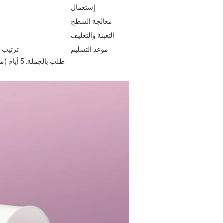
إستعمال
معالجة السطح
التعبئة والتغليف
موعد التسليم
ترتيب العينة: 3 أيام (الأسهم) 7-15 يومًا 
طلب بالجملة: 5 أيام (مخزون) 10-20 يومًا (مخزون + معالجة سطحية) 30-45 يومًا (بدون مخزون)