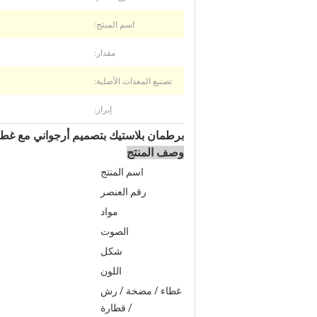
اسم المنتج:
مقدار:
تصنيع المعدات الأصلية:
إبراز:
برطمان بلاستيك بتصميم أرجواني مع غطاء علوي قابل للطي بج
وصف المنتج
اسم المنتج
رقم العنصر
مواد
الصوت
شكل
اللون
غطاء / مضخة / رش
/ قطارة