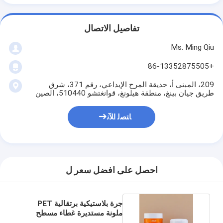
تفاصيل الاتصال
Ms. Ming Qiu
+86-13352875505
209، المبنى أ، حديقة المرح الإبداعي، رقم 371، شرق
طريق جيان بينغ، منطقة هيلونغ، قوانغتشو 510440، الصين
ﺎﺘﺼﻟ ﺍﻶﻧ
احصل على افضل سعر ل
جرة بلاستيكية برتقالية PET
ملونة مستديرة غطاء مسطح
كريم تعبئة 30 جرام