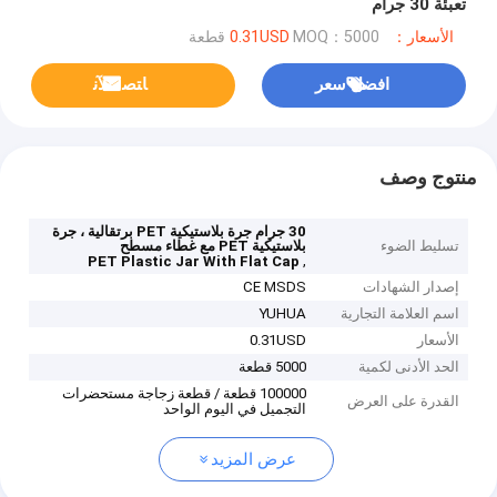
تعبئة 30 جرام
الأسعار：0.31USD
MOQ：5000 قطعة
افضل سعر
ﺎﺘﺼﻟ ﺍﻶﻧ
منتوج وصف
30 جرام جرة بلاستيكية PET برتقالية ، جرة
تسليط الضوء
بلاستيكية PET مع غطاء مسطح
,
PET Plastic Jar With Flat Cap
إصدار الشهادات
CE MSDS
اسم العلامة التجارية
YUHUA
الأسعار
0.31USD
الحد الأدنى لكمية
5000 قطعة
100000 قطعة / قطعة زجاجة مستحضرات
القدرة على العرض
التجميل في اليوم الواحد
عرض المزيد