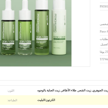
PH501
تطلبات
لعميل.
T/T/We
اللون:
يت الجوهري, زيت الشعر, طلاء الأظافر, زيت العناية بالوجوه
الطباعة:
الكرتون/البليت