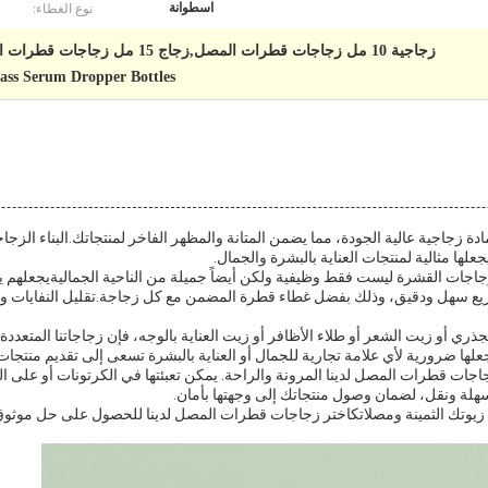
نوع الغطاء:
اسطوانة
زجاجية 10 مل زجاجات قطرات المصل,زجاج 15 مل زجاجات قطرات المصل,زجاجية 5 مل زجاجات قطرات المصل
ass Serum Dropper Bottles
زجاجية عالية الجودة، مما يضمن المتانة والمظهر الفاخر لمنتجاتك.البناء الزج
لها مثالية لمنتجات العناية بالبشرة والجمال.
اجات القشرة ليست فقط وظيفية ولكن أيضاً جميلة من الناحية الجماليةيجعلهم 
ع سهل ودقيق، وذلك بفضل غطاء قطرة المضمن مع كل زجاجة.تقليل النفايات وض
ذري أو زيت الشعر أو طلاء الأظافر أو زيت العناية بالوجه، فإن زجاجاتنا المتعددة
 ضرورية لأي علامة تجارية للجمال أو العناية بالبشرة تسعى إلى تقديم منتجات عا
 زجاجات قطرات المصل لدينا المرونة والراحة. يمكن تعبئتها في الكرتونات أو على ا
 سهلة ونقل، لضمان وصول منتجاتك إلى وجهتها بأمان.
عبئة زيوتك الثمينة ومصلاتكاختر زجاجات قطرات المصل لدينا للحصول على حل موث