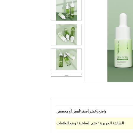
واضح/أخضر/أصفر/أبيض أو مخصص
الشاشة الحريرية / ختم الساخنة / وضع العلامات