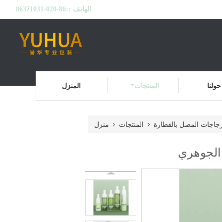
الهاتف ::
86-020-86371031
حولنا
المنتجات
المنزل
جاجات المصل بالقطارة
المنتجات
منزل