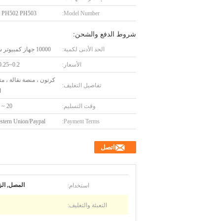
 PH502 PH503
Model Number:
شروط الدفع والشحن:
الحد الأدنى لكمية:
10000 جهاز كمبيوتر شخصى
الأسعار:
0.2~0.25/ Piece
كرتون ، منصة نقالة ، م
تفاصيل التغليف:
ا
وقت التسليم:
20 ~ 25 يومًا
stern Union/Paypal
Payment Terms:
اتصل
استخدام:
المصل, الز
التعبئة والتغليف: