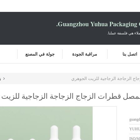
Guangzhou Yuhua Packaging C
لاء هي فلسفة عملنا.
اتصل بنا
مراقبة الجودة
جولة في المصنع
ز
guang
YUH
ISO/