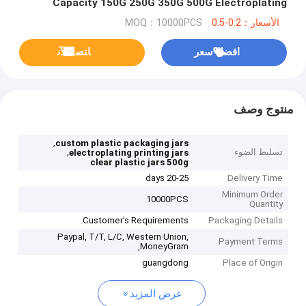
Capacity 150G 250G 350G 500G Electroplating
Printing
الأسعار：0.2-0.5
MOQ：10000PCS
افضل سعر
ﺎﺘﺼﻟ ﺍﻶﻧ
منتوج وصف
,
custom plastic packaging jars
تسليط الضوء
,
electroplating printing jars
clear plastic jars 500g
20-25 days
Delivery Time
Minimum Order
10000PCS
Quantity
Customer's Requirements.
Packaging Details
Paypal, T/T, L/C, Western Union,
Payment Terms
MoneyGram,
guangdong
Place of Origin
عرض المزيد