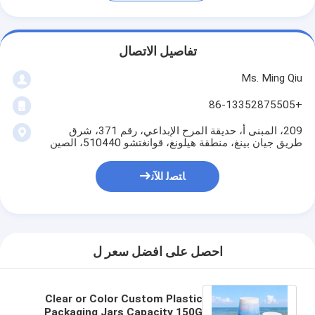
تفاصيل الاتصال
Ms. Ming Qiu
+86-13352875505
209، المبنى أ، حديقة المرح الإبداعي، رقم 371، شرق
طريق جيان بينغ، منطقة هيلونغ، قوانغتشو 510440، الصين
ﺎﺘﺼﻟ ﺍﻶﻧ
احصل على افضل سعر ل
Clear or Color Custom Plastic
Packaging Jars Capacity 150G