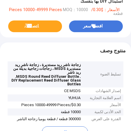
استبدال DIY بها بنفسك
الأسعار：$0.30/Pieces 10000-49999 Pieces
MOQ：10000
قطعة
افضل سعر
ﺎﺘﺼﻟ ﺍﻶﻧ
منتوج وصف
زجاجة ناشر ريد مستديرة ، زجاجة ناشر ريد
مستديرة MSDS ، زجاجات زجاجية بديلة من
ريد ناشر
تسليط الضوء
,
,
MSDS Round Reed Diffuser Bottle
DIY Replacement Reed Diffuser Glass
Bottles
إصدار الشهادات
CE MSDS
اسم العلامة التجارية
YUHUA
الأسعار
$0.30/Pieces 10000-49999 Pieces
الحد الأدنى لكمية
10000 قطعة
القدرة على العرض
300000 قطعة / قطعة يوميا زجاجة الناشر