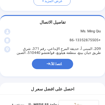
عرض المزيد
تفاصيل الاتصال
Ms. Ming Qiu
+86-13352875505
209، المبنى أ، حديقة المرح الإبداعي، رقم 371، شرق
طريق جيان بينغ، منطقة هيلونغ، قوانغتشو 510440، الصين
ﺎﺘﺼﻟ ﺍﻶﻧ
احصل على افضل سعر ل
زجاجة MSDS 55 مللي مستديرة