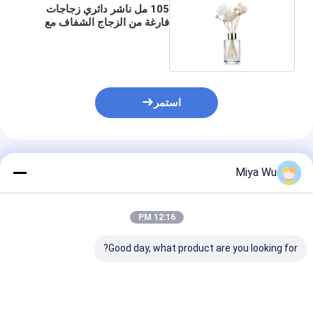
105 مل ناشر دائري زجاجات
فارغة من الزجاج الشفاف مع
عصي الروطان
استمر
المنتجات الموصى بها
Miya Wu
12:16 PM
Good day, what product are you looking for?
زجاجة MSDS 55 مللي
عبوة عطرية سعة 150
زجاجات ناشرة م
مستديرة من القصب
مل زجاجة زجاجية مع