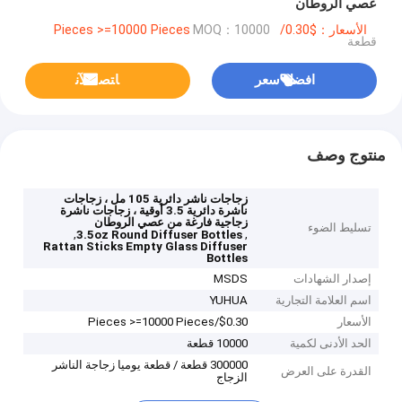
عصي الروطان
الأسعار：$0.30/Pieces >=10000 Pieces
MOQ：10000
قطعة
افضل سعر
ﺎﺘﺼﻟ ﺍﻶﻧ
منتوج وصف
زجاجات ناشر دائرية 105 مل ، زجاجات
ناشرة دائرية 3.5 أوقية ، زجاجات ناشرة
زجاجية فارغة من عصي الروطان
تسليط الضوء
,
,
3.5oz Round Diffuser Bottles
Rattan Sticks Empty Glass Diffuser
Bottles
إصدار الشهادات
MSDS
اسم العلامة التجارية
YUHUA
الأسعار
$0.30/Pieces >=10000 Pieces
الحد الأدنى لكمية
10000 قطعة
300000 قطعة / قطعة يوميا زجاجة الناشر
القدرة على العرض
الزجاج