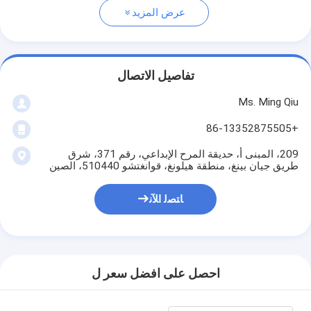
عرض المزيد
تفاصيل الاتصال
Ms. Ming Qiu
+86-13352875505
209، المبنى أ، حديقة المرح الإبداعي، رقم 371، شرق
طريق جيان بينغ، منطقة هيلونغ، قوانغتشو 510440، الصين
ﺎﺘﺼﻟ ﺍﻶﻧ
احصل على افضل سعر ل