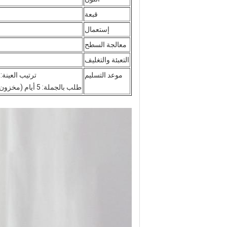
قبعة
إستعمال
معالجة السطح
التعبئة والتغليف
موعد التسليم
ترتيب العينة: 3 أيام (مخزون) 7-15 يومًا (لا يوجد مخزون أو إجراء معالجة سطحي
طلب بالجملة: 5 أيام (مخزون) 10-20 يومًا (مخزون + معالجة سطحية) 30-45 يومًا (بدون مخزون)