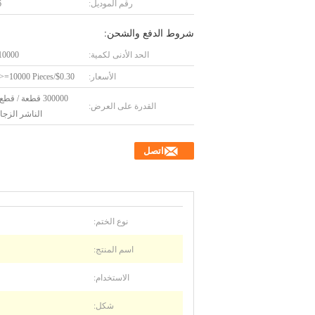
رقم الموديل:
6
شروط الدفع والشحن:
الحد الأدنى لكمية:
10000 قطع
الأسعار:
$0.30/Pieces >=10000 Pieces
300000 قطعة / ق
القدرة على العرض:
الناشر الزجاج
اتصل
نوع الختم:
اسم المنتج:
الاستخدام:
شكل: