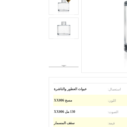
استعمال:
عبوات العطور والناشرة
اللون:
مسح XX006
الصوت:
130 مل XX006
قبعة:
سقف المسمار