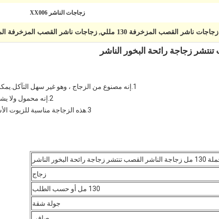
زجاجات الناشر XX006
زجاجات ناشر القصب المزخرفة 130 مللي
زجاجات ناشر القصب المزخرفة المض
,
1.إنه مصنوع من الزجاج ، وهو غير سهل التآكل.يمكن لمادة الزجاج تخزين سائل الزيت لفترة أطول
2.إنه محمول ولا يشغل مساحة الغرفة.يمكنك وضعها في كل زاوية.
3.هذه الزجاجة مناسبة للزيوت الأساسية وزيوت العطور والزيوت السائلة الأخرى.
شر القصب تنتشر زجاجة رائحة البخور الناشر
زجاج
130 مل أو حسب الطلب
جولة شقة
صافي