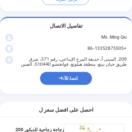
تفاصيل الاتصال
Ms. Ming Qiu
+86-13352875505
209، المبنى أ، حديقة المرح الإبداعي، رقم 371، شرق
طريق جيان بينغ، منطقة هيلونغ، قوانغتشو 510440، الصين
ﺎﺘﺼﻟ ﺍﻶﻧ
احصل على افضل سعر ل
زجاجة زجاجية للديكور 200