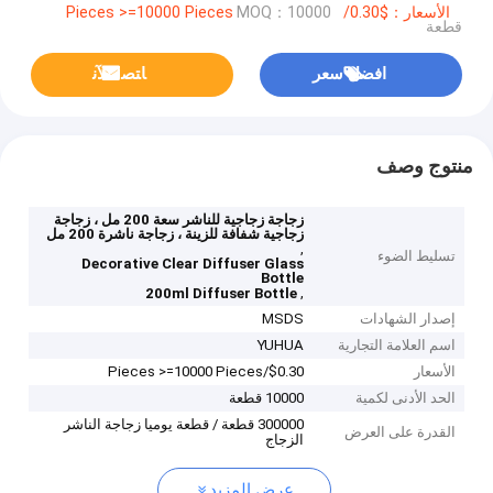
الأسعار：$0.30/Pieces >=10000 Pieces
MOQ：10000
قطعة
افضل سعر
ﺎﺘﺼﻟ ﺍﻶﻧ
منتوج وصف
زجاجة زجاجية للناشر سعة 200 مل ، زجاجة
زجاجية شفافة للزينة ، زجاجة ناشرة 200 مل
,
تسليط الضوء
Decorative Clear Diffuser Glass
Bottle
,
200ml Diffuser Bottle
إصدار الشهادات
MSDS
اسم العلامة التجارية
YUHUA
الأسعار
$0.30/Pieces >=10000 Pieces
الحد الأدنى لكمية
10000 قطعة
300000 قطعة / قطعة يوميا زجاجة الناشر
القدرة على العرض
الزجاج
عرض المزيد